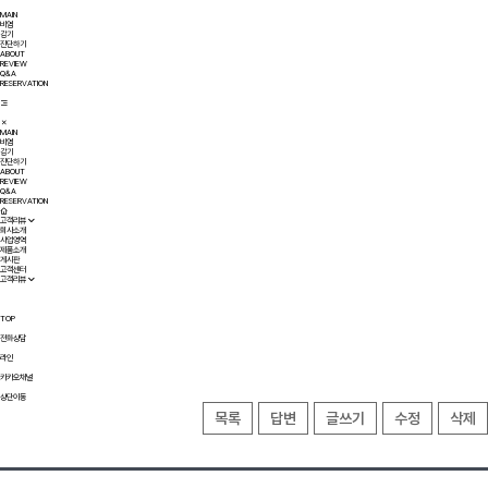
MAIN
비염
감기
진단하기
ABOUT
REVIEW
Q&A
RESERVATION
MAIN
비염
감기
진단하기
ABOUT
REVIEW
Q&A
RESERVATION
고객리뷰
회사소개
사업영역
제품소개
게시판
고객센터
고객리뷰
TOP
전화상담
라인
카카오채널
상단이동
목록
답변
글쓰기
수정
삭제