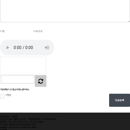
자동등록방지 숫자를 순서대로 입력하세요.
비밀글
댓글등록
코봄 한의원
ㅣ
권삼집
대구광역시 동구 해동로 35 1층
ㅣ
사업자등록번호 : 502-96-09645
전화문의 : 053-984-7582
ㅣ
Fax : 053 984 5957
ⓒ 2024 Spring Oriental Medicine Clinic .
All rights reserved. Designed by NERO.
카카오톡