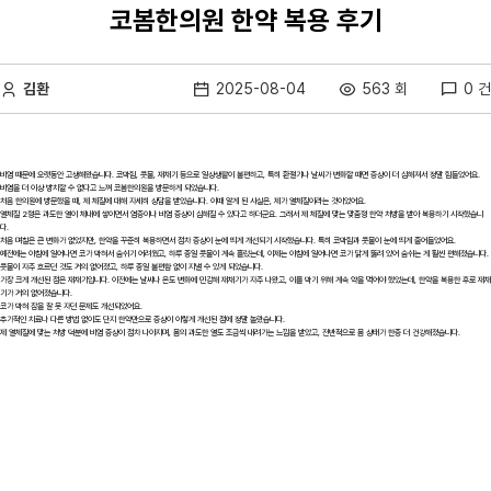
코봄한의원 한약 복용 후기
김환
2025-08-04
563 회
0 건
비염 때문에 오랫동안 고생해왔습니다. 코막힘, 콧물, 재채기 등으로 일상생활이 불편하고, 특히 환절기나 날씨가 변화할 때면 증상이 더 심해져서 정말 힘들었어요.
비염을 더 이상 방치할 수 없다고 느껴 코봄한의원을 방문하게 되었습니다.
처음 한의원에 방문했을 때, 제 체질에 대해 자세히 상담을 받았습니다. 이때 알게 된 사실은, 제가 열체질이라는 것이었어요.
열체질 2형은 과도한 열이 체내에 쌓이면서 염증이나 비염 증상이 심해질 수 있다고 하더군요. 그래서 제 체질에 맞는 맞춤형 한약 처방을 받아 복용하기 시작했습니
다.
처음 며칠은 큰 변화가 없었지만, 한약을 꾸준히 복용하면서 점차 증상이 눈에 띄게 개선되기 시작했습니다. 특히 코막힘과 콧물이 눈에 띄게 줄어들었어요.
예전에는 아침에 일어나면 코가 막혀서 숨쉬기 어려웠고, 하루 종일 콧물이 계속 흘렀는데, 이제는 아침에 일어나면 코가 맑게 뚫려 있어 숨쉬는 게 훨씬 편해졌습니다.
콧물이 자주 흐르던 것도 거의 없어졌고, 하루 종일 불편함 없이 지낼 수 있게 되었습니다.
가장 크게 개선된 점은 재채기입니다. 이전에는 날씨나 온도 변화에 민감해 재채기가 자주 나왔고, 이를 막기 위해 계속 약을 먹어야 했었는데, 한약을 복용한 후로 재채
기가 거의 없어졌습니다.
코가 막혀 잠을 잘 못 자던 문제도 개선되었어요.
추가적인 치료나 다른 방법 없이도 단지 한약만으로 증상이 이렇게 개선된 점에 정말 놀랐습니다.
제 열체질에 맞는 처방 덕분에 비염 증상이 점차 나아지며, 몸의 과도한 열도 조금씩 내려가는 느낌을 받았고, 전반적으로 몸 상태가 한층 더 건강해졌습니다.